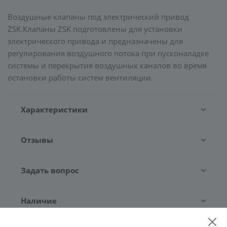
Воздушные клапаны под электрический привод
ZSK.Клапаны ZSK подготовлены для установки
электрического привода и предназначены для
регулирования воздушного потока при пусконаладке
системы и перекрытия воздушных каналов во время
остановки работы систем вентиляции.
Характеристики
Отзывы
Задать вопрос
Наличие