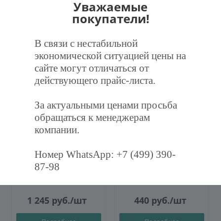
Уважаемые
покупатели!
Рекомендуем
В связи с нестабильной
экономической ситуацией цены на
сайте могут отличаться от
ХИТ
действующего прайс-листа.
За актуальными ценами просьба
обращаться к менеджерам
компании.
Фильтр воздушный
Дроссель-клапан
карманный ФВК-287-892-
круглый Ф100 (оц. 0,5)
Номер WhatsApp: +7 (499) 390-
600-3-F7
87-98
1 245
руб.
/шт
440
руб.
/шт