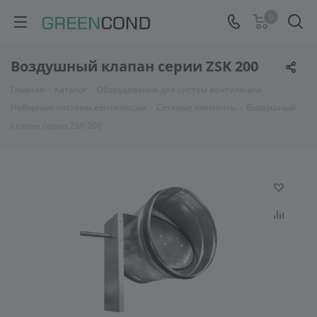
0
Воздушный клапан серии ZSK 200
Главная
-
Каталог
-
Оборудование для систем вентиляции
-
Наборные системы вентиляции
-
Сетевые элементы
-
Воздушный
клапан серии ZSK 200