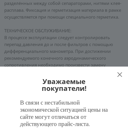
разделённых между собой сепараторами, нитями клея-
расплава. Фиксация и герметизация материала в рамке
осуществляется при помощи специального герметика.
ТЕХНИЧЕСКОЕ ОБСЛУЖИВАНИЕ:
В процессе эксплуатации следует контролировать
перепад давления до и после фильтров с помощью
дифференциального манометра. При достижении
рекомендуемого конечного аэродинамического
сопротивления необходимо произвести замену
фильтров.
Уважаемые
покупатели!
Характеристики
В связи с нестабильной
Отзывы
экономической ситуацией цены на
сайте могут отличаться от
Задать вопрос
действующего прайс-листа.