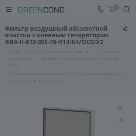
0
Фильтр воздушный абсолютной
очистки с клеевым сепаратором
ФВА-II-610-305-78-H14/К4/ОС0/У2
Главная
-
Каталог
-
Фильтры для вентиляции
-
HEPA Фильтры
-
Фильтр воздушный абсолютной очистки с клеевым сепаратором
(ФВА-II)
-
Фильтр воздушный абсолютной очистки с клеевым сепаратором
ФВА-II-610-305-78-H14/К4/ОС0/У2