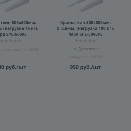
тейн 500x600мм,
Кронштейн 500x600мм,
, (нагрузка 75 кг),
S=2,5мм, (нагрузка 100 кг),
ра SPL-5060S
пара SPL-5060УS
Достаточно
о
Артикул: G-1318725
Артикул: G-1318726
40
руб.
/шт
950
руб.
/шт