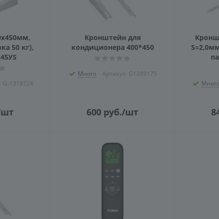
0x450мм,
Кронштейн для
Кронш
ка 50 кг),
кондиционера 400*450
S=2,0мм
245УS
па
Много
Артикул: G1289175
: G-1318724
Мног
/шт
600
руб.
/шт
8