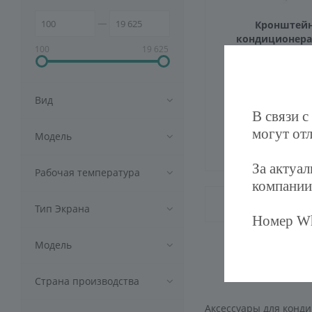
Кронштейн
кондиционера
100
19 625
Много
Артику
Вид
В связи с
могут отл
Модель
1 000
руб
За актуа
Рабочая температура
компании
Тип Экрана
Номер Wh
Модель
Страна производства
Аксессуары для конд