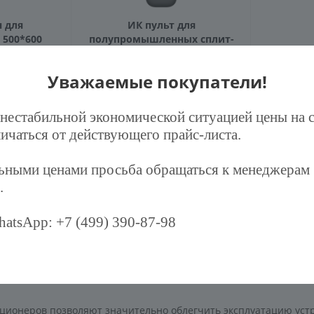
 для
ИК пульт для
 500*600
полупромышленных сплит-
систем DRAGON и мульти-
сплит систем ORIGAMI KODO
Уважаемые покупатели!
л: G1289177
RC-01
 нестабильной экономической ситуацией цены на 
Мало
Артикул: G-1317253
ичаться от действующего прайс-листа.
.
/шт
2 090
руб.
/шт
льными ценами просьба обращаться к менеджерам
.
Показать еще
atsApp: +7 (499) 390-87-98
1
2
3
4
5
иционеров позволяют значительно облегчить эксплуатацию устр