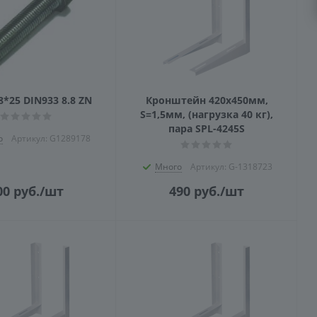
*25 DIN933 8.8 ZN
Кронштейн 420x450мм,
S=1,5мм, (нагрузка 40 кг),
пара SPL-4245S
о
Артикул: G1289178
Много
Артикул: G-1318723
00
руб.
/шт
490
руб.
/шт