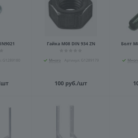
IN9021
Гайка М08 DIN 934 ZN
Болт М8
л: G1289180
Много
Артикул: G1289179
Мног
/шт
100
руб.
/шт
1