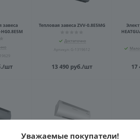
 завеса
Тепловая завеса ZVV-0.8E5MG
Элект
-HG0.8E5M
HEATGU
Достаточно
чно
Мало
Артикул: G-1319612
319629
.
/шт
13 490
руб.
/шт
17 
Уважаемые покупатели!