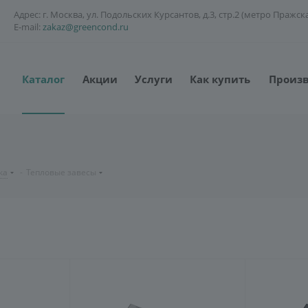
Адрес: г. Москва, ул. Подольских Курсантов, д.3, стр.2 (метро Пражск
E-mail:
zakaz@greencond.ru
Каталог
Акции
Услуги
Как купить
Произ
ка
-
Тепловые завесы