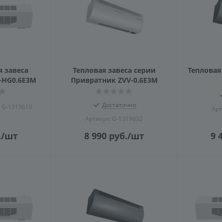
 завеса
Тепловая завеса серии
Тепловая
-HG0.6E3M
Привратник ZVV-0.6E3M
Достаточно
: G-1319610
Арт
Артикул: G-1319632
.
/шт
8 990
руб.
/шт
9 