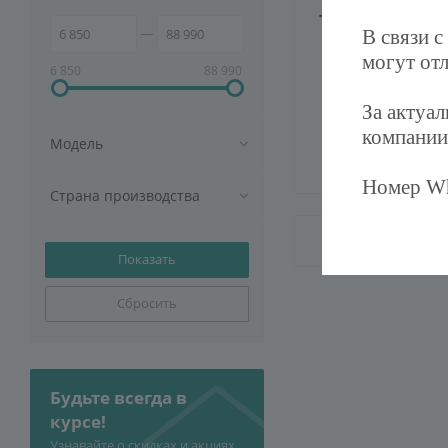
Тепловая завеса 
В связи с
могут отл
6 850
88 990
Мало
Артикул
За актуа
компании
Модель
19 250
руб
Номер Wh
Страна производства
Сбросить
Будьте всегда в
курсе!
Узнавайте о скидках и акциях