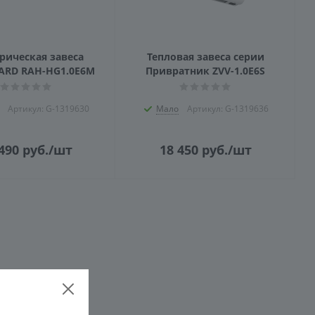
рическая завеса
Тепловая завеса серии
ARD RAH-HG1.0E6M
Привратник ZVV-1.0E6S
Артикул: G-1319630
Мало
Артикул: G-1319636
490
руб.
/шт
18 450
руб.
/шт