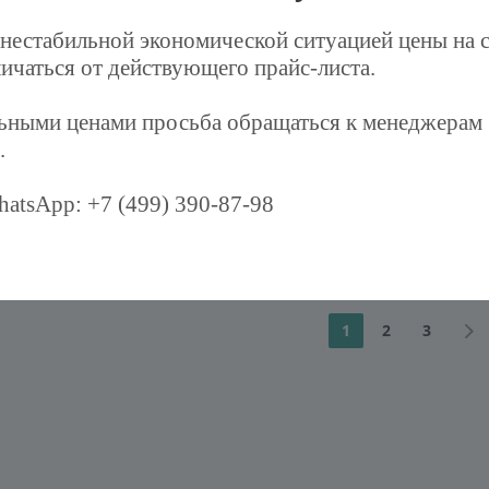
ZVV-1.0E6SG
Тепловая завеса серии
 нестабильной экономической ситуацией цены на 
Привратник ZVV-1.5E9S
ичаться от действующего прайс-листа.
: G-1319613
Достаточно
льными ценами просьба обращаться к менеджерам
Артикул: G-1319637
.
.
/шт
26 450
руб.
/шт
atsApp: +7 (499) 390-87-98
Показать еще
1
2
3