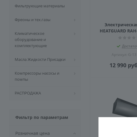
Фильтрующие материалы
Фреоны и тех.газы
Электрическая
HEATGUARD RAH
Климатическое
оборудование и
комплектующие
Достато
Артикул: G-1
Масла Жидкости Присадки
12 990
руб
Компрессоры насосы и
помпы
РАСПРОДАЖА
Фильтр по параметрам
Розничная цена