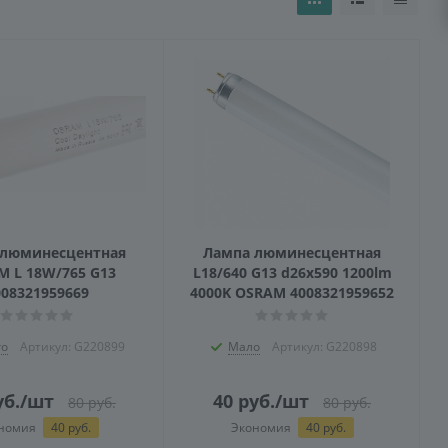
 люминесцентная
Лампа люминесцентная
 L 18W/765 G13
L18/640 G13 d26x590 1200lm
008321959669
4000K OSRAM 4008321959652
о
Артикул: G220899
Мало
Артикул: G220898
б.
/шт
40
руб.
/шт
80
руб.
80
руб.
номия
40
руб.
Экономия
40
руб.