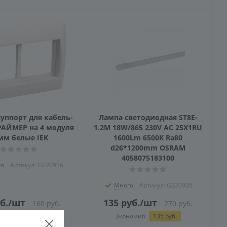
суппорт для кабель-
Лампа светодиодная ST8E-
РАЙМЕР на 4 модуля
1.2M 18W/865 230V AC 25X1RU
мм белые IEK
1600Lm 6500K Ra80
d26*1200mm OSRAM
4058075183100
о
Артикул: G220916
Много
Артикул: G220905
б.
/шт
135
руб.
/шт
160
руб.
270
руб.
номия
80
руб.
Экономия
135
руб.