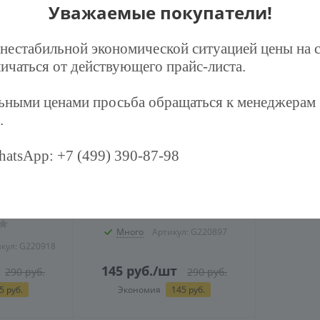
Уважаемые покупатели!
 нестабильной экономической ситуацией цены на 
ичаться от действующего прайс-листа.
льными ценами просьба обращаться к менеджерам
.
atsApp: +7 (499) 390-87-98
-30-П-К с
Лампа OSRAM DULUX D/E
нтактом 2к
26W/21-840 G24q-3 (холодный
АЙМЕР белая
белый 4000К)
Много
Артикул: G220897
кул: G220918
145
руб.
/шт
290
руб.
290
руб.
5
руб.
Экономия
145
руб.