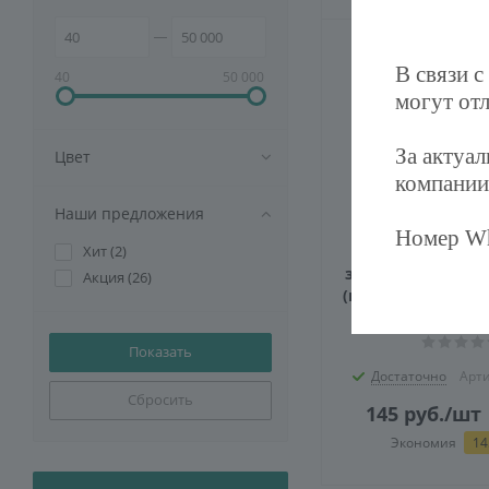
В связи с
40
50 000
могут отл
За актуа
Цвет
компании
Наши предложения
Номер Wh
Хит (
2
)
Розетка РКС-20
заземляющим ко
Акция (
26
)
(на 2 модуля) ПР
IEK
Достаточно
Арти
Сбросить
145
руб.
/шт
Экономия
14