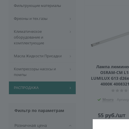
Фильтрующие материалы
Фреоны и тех.газы
Климатическое
оборудование и
комплектующие
Масла Жидкости Присадки
Лампа люмине
Компрессоры насосы и
OSRAM-CM L1
помпы
LUMILUX G13 d26x
4000K 400832
РАСПРОДАЖА
Много
Артику
Фильтр по параметрам
55
руб.
/шт
Экономия
5
Розничная цена