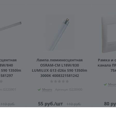
сцентная
Лампа люминесцентная
Рамка и 
8W/840
OSRAM-CM L18W/830
канала П
 590 1350lm
LUMILUX G13 d26x 590 1350lm
75
1581297
3000K 4008321581242
Мног
л: G220901
Много
Артикул: G220900
55
руб.
/шт
80
ру
110
руб.
110
руб.
5
руб.
Экономия
55
руб.
Эко