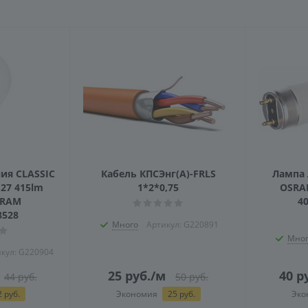
ия CLASSIC
Кабель КПСЭнг(А)-FRLS
Лампа
E27 415lm
1*2*0,75
OSRAM
SRAM
4
8528
Много
Артикул: G220891
Мног
кул: G220904
25
руб.
/м
40
ру
44
руб.
50
руб.
2
руб.
Экономия
25
руб.
Эко