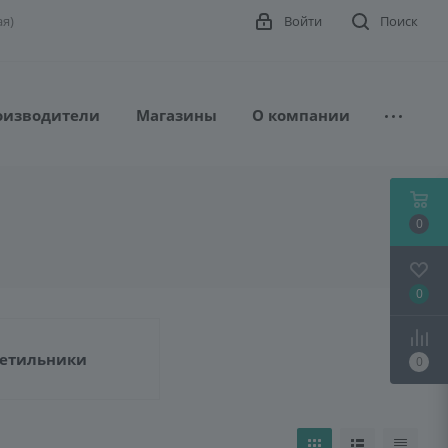
ая)
Войти
Поиск
оизводители
Магазины
О компании
0
0
етильники
0