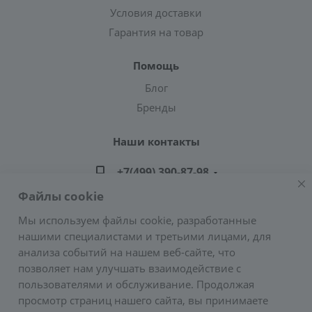
Условия доставки
Гарантия на товар
Помощь
Блог
Бренды
Наши контакты
+7(499) 390-87-98
Файлы cookie
zakaz@greencond.ru
Мы используем файлы cookie, разработанные
нашими специалистами и третьими лицами, для
Адрес: г. Москва, ул. Подольских Курсантов,
анализа событий на нашем веб-сайте, что
д.3, стр.2 (метро Пражская)
позволяет нам улучшать взаимодействие с
E-mail:
zakaz@greencond.ru
пользователями и обслуживание. Продолжая
просмотр страниц нашего сайта, вы принимаете