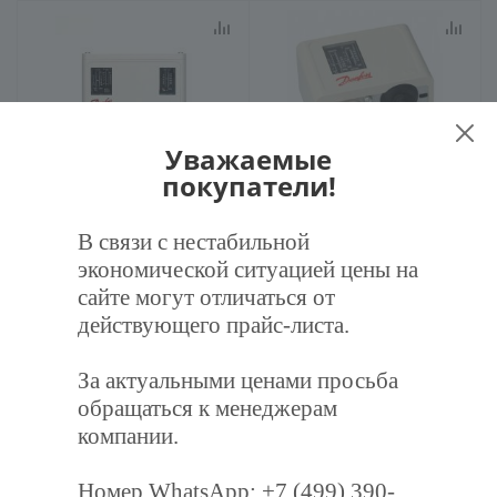
Уважаемые
Реле давления Danfoss KP
Реле давления Danfoss KP 5
покупатели!
15 (060-124166)
(060-117166)
В связи с нестабильной
4 700
руб.
/шт
6 900
руб.
/шт
экономической ситуацией цены на
сайте могут отличаться от
действующего прайс-листа.
Заказать
Заказать
За актуальными ценами просьба
обращаться к менеджерам
компании.
Подпишитесь на нашу рассылку,
Номер WhatsApp: +7 (499) 390-