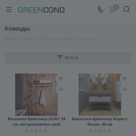
0
Комоды
Главная
-
Каталог
-
Мебель для ванной
-
Комоды
Фильтр
Вешалка Бриклаер ЛОФТ 34
Банкетка Бриклаер Форест
см, метрополитен грей
белая, 60 см