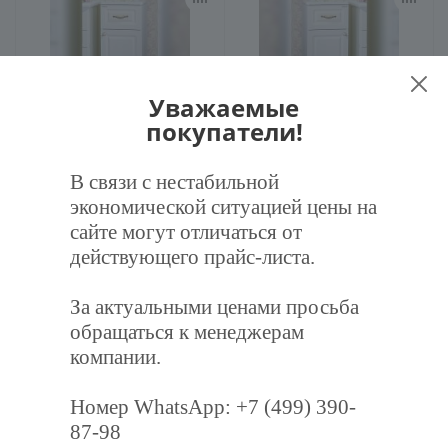
Уважаемые
покупатели!
Тумба напольная Бриклаер
Тумба напольная Бриклаер
АННА правая 34 см, белый
АННА левая 34 см, белый
В связи с нестабильной
10 251
экономической ситуацией цены на
руб.
/шт
10 251
руб.
/шт
сайте могут отличаться от
10 790
руб.
10 790
руб.
действующего прайс-листа.
Заказать
Заказать
За актуальными ценами просьба
обращаться к менеджерам
компании.
Номер WhatsApp: +7 (499) 390-
87-98