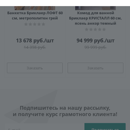
Банкетка Бриклаер ЛОФТ 60
Комод для ванной
см, метрополитен грей
Бриклаер КРИСТАЛЛ 60 см,
ясень анкор темный
13 678
руб.
/шт
94 999
руб.
/шт
14 398
руб.
99 999
руб.
Заказать
Заказать
Подпишитесь на нашу рассылку,
и получите курс грамотного клиента!