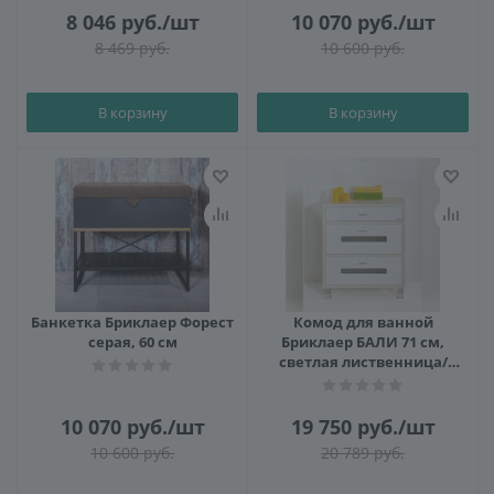
8 046
руб.
/шт
10 070
руб.
/шт
8 469
руб.
10 600
руб.
В корзину
В корзину
Банкетка Бриклаер Форест
Комод для ванной
серая, 60 см
Бриклаер БАЛИ 71 см,
светлая лиственница/
белый
10 070
руб.
/шт
19 750
руб.
/шт
10 600
руб.
20 789
руб.