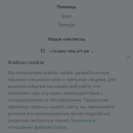
Помощь
Блог
Бренды
Наши контакты
+7(499) 390-87-98
Файлы cookie
zakaz@greencond.ru
Мы используем файлы cookie, разработанные
нашими специалистами и третьими лицами, для
Адрес: г. Москва, ул. Подольских Курсантов,
анализа событий на нашем веб-сайте, что
д.3, стр.2 (метро Пражская)
позволяет нам улучшать взаимодействие с
E-mail:
zakaz@greencond.ru
пользователями и обслуживание. Продолжая
просмотр страниц нашего сайта, вы принимаете
условия его использования. Более подробные
сведения смотрите в нашей
Политике в
отношении файлов Cookie
.
2026 © Сурос