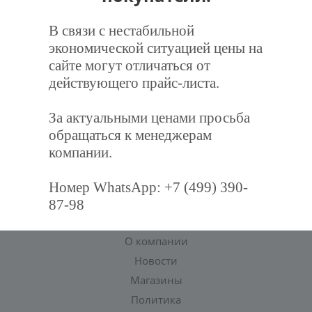
В связи с нестабильной
экономической ситуацией цены на
сайте могут отличаться от
Подпишитесь на нашу рассылку,
и получите курс грамотного клиента!
действующего прайс-листа.
За актуальными ценами просьба
обращаться к менеджерам
компании.
Номер WhatsApp: +7 (499) 390-
87-98
Компания
О компании
Новости
Магазины
Политика