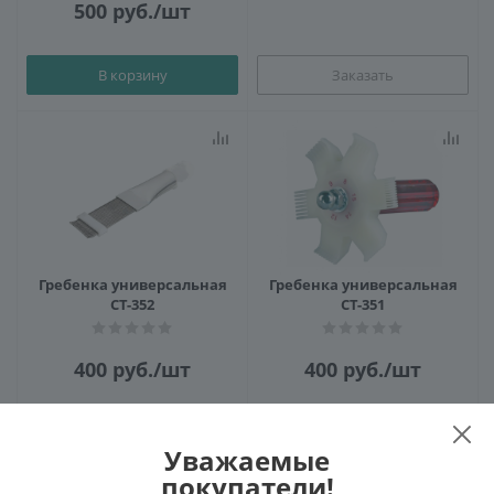
500
руб.
/шт
В корзину
Заказать
Гребенка универсальная
Гребенка универсальная
CT-352
CT-351
400
руб.
/шт
400
руб.
/шт
Заказать
Заказать
Уважаемые
покупатели!