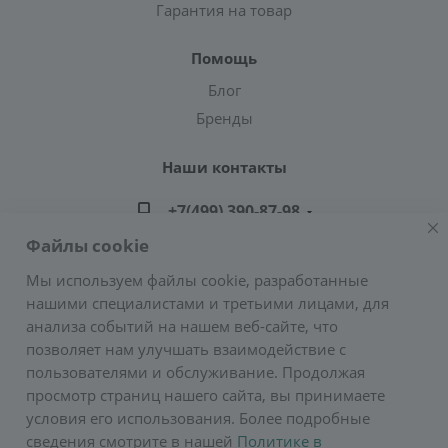
Гарантия на товар
Помощь
Блог
Бренды
Наши контакты
+7(499) 390-87-98
Файлы cookie
zakaz@greencond.ru
Мы используем файлы cookie, разработанные
нашими специалистами и третьими лицами, для
Адрес: г. Москва, ул. Подольских Курсантов,
анализа событий на нашем веб-сайте, что
д.3, стр.2 (метро Пражская)
позволяет нам улучшать взаимодействие с
E-mail:
zakaz@greencond.ru
пользователями и обслуживание. Продолжая
просмотр страниц нашего сайта, вы принимаете
условия его использования. Более подробные
сведения смотрите в нашей
Политике в