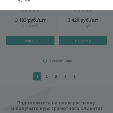
87-98
Сифон Rav Slezak MD0545
Сифон Rav Slezak MD0545/30
3 183
руб.
/шт
3 420
руб.
/шт
3 350
руб.
3 600
руб.
В корзину
В корзину
Показать еще
1
2
3
4
5
Подпишитесь на нашу рассылку,
и получите курс грамотного клиента!