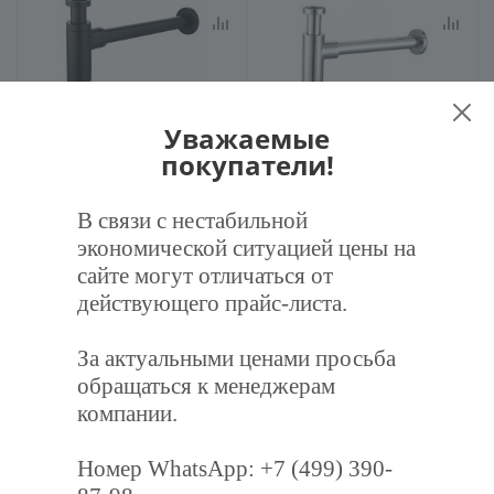
Уважаемые
Сифон для раковины
Сифон для раковины Haiba
Maretti AC1869560, черный
HB80-1, хром
покупатели!
2 803
руб.
/шт
3 073
руб.
/шт
В связи с нестабильной
2 950
руб.
3 235
руб.
экономической ситуацией цены на
сайте могут отличаться от
действующего прайс-листа.
В корзину
В корзину
За актуальными ценами просьба
обращаться к менеджерам
компании.
Номер WhatsApp: +7 (499) 390-