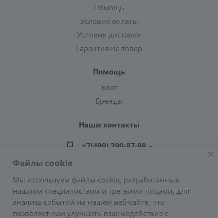
Помощь
Условия оплаты
Условия доставки
Гарантия на товар
Помощь
Блог
Бренды
Наши контакты
+7(499) 390-87-98
Файлы cookie
zakaz@greencond.ru
Мы используем файлы cookie, разработанные
нашими специалистами и третьими лицами, для
Адрес: г. Москва, ул. Подольских Курсантов,
анализа событий на нашем веб-сайте, что
д.3, стр.2 (метро Пражская)
позволяет нам улучшать взаимодействие с
E-mail:
zakaz@greencond.ru