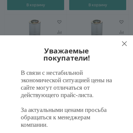
В корзину
В корзину
Уважаемые
покупатели!
Фильтр картриджный из
Фильтр картриджный из
полиэстера ФВКарт-
полиэстера ФВКарт-
В связи с нестабильной
АБ-325/325-1500-Р25/ОС1/У1
АБ-350/350-1500-Р27/ОС1/У1
экономической ситуацией цены на
сайте могут отличаться от
27 126
руб.
/шт
28 710
руб.
/шт
действующего прайс-листа.
В корзину
В корзину
За актуальными ценами просьба
обращаться к менеджерам
компании.