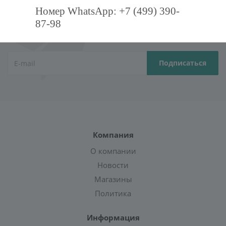
Номер WhatsApp: +7 (499) 390-
87-98
Подпишитесь на нашу рассылку,
и получите курс грамотного клиента!
Компания
О компании
Новости
Магазины
Политика
Информация