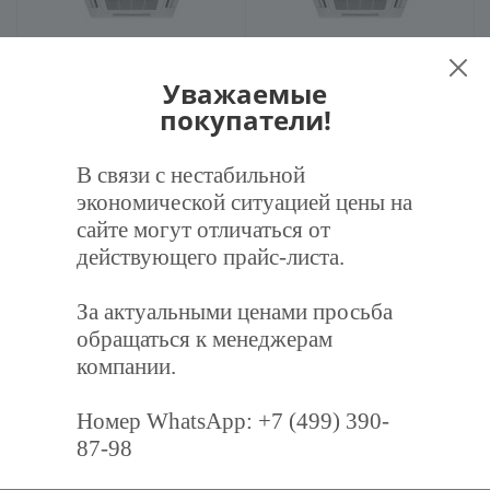
Экран Джет 750х750 мм для
Экран Джет 800х800 мм для
Уважаемые
потолочного кондиционера
потолочного кондиционера
покупатели!
2 030
руб.
/шт
2 120
руб.
/шт
В связи с нестабильной
экономической ситуацией цены на
В корзину
В корзину
сайте могут отличаться от
действующего прайс-листа.
За актуальными ценами просьба
обращаться к менеджерам
компании.
Номер WhatsApp: +7 (499) 390-
Экран Джет 850х850 мм для
Экран Джет 900х900 мм для
87-98
потолочного кондиционера
потолочного кондиционера