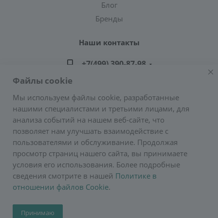
Блог
Бренды
Наши контакты
+7(499) 390-87-98
Файлы cookie
zakaz@greencond.ru
Мы используем файлы cookie, разработанные
нашими специалистами и третьими лицами, для
Адрес: г. Москва, ул. Подольских Курсантов,
анализа событий на нашем веб-сайте, что
д.3, стр.2 (метро Пражская)
позволяет нам улучшать взаимодействие с
E-mail:
zakaz@greencond.ru
пользователями и обслуживание. Продолжая
просмотр страниц нашего сайта, вы принимаете
условия его использования. Более подробные
сведения смотрите в нашей
Политике в
отношении файлов Cookie
.
2026 © Сурос
Принимаю