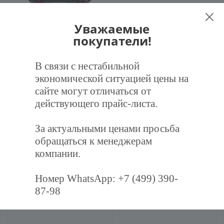
Труборасширитель BC-TE-
Труборасширитель СТ-525
54F гидравлический
(3/16-5/8,5-16mm)
Уважаемые
покупатели!
В связи с нестабильной
Заказать
Заказать
экономической ситуацией цены на
сайте могут отличаться от
действующего прайс-листа.
За актуальными ценами просьба
обращаться к менеджерам
компании.
Труборасширитель СТ-200М
Труборасширитель CT-23
Номер WhatsApp: +7 (499) 390-
87-98
1 600
руб.
/шт