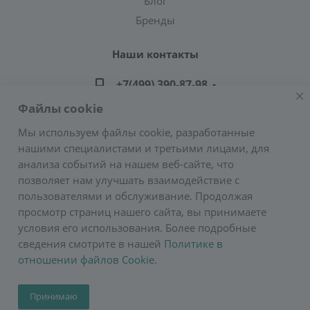
Блог
Бренды
Наши контакты
+7(499) 390-87-98
Файлы cookie
zakaz@greencond.ru
Мы используем файлы cookie, разработанные
нашими специалистами и третьими лицами, для
Адрес: г. Москва, ул. Подольских Курсантов,
анализа событий на нашем веб-сайте, что
д.3, стр.2 (метро Пражская)
позволяет нам улучшать взаимодействие с
E-mail:
zakaz@greencond.ru
пользователями и обслуживание. Продолжая
просмотр страниц нашего сайта, вы принимаете
условия его использования. Более подробные
сведения смотрите в нашей
Политике в
отношении файлов Cookie
.
2026 © Сурос
Принимаю