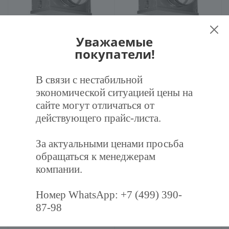
Фильтр для круглого канала
Фильтр для круглого канала
Уважаемые
серии ZFA-A 125
серии ZFA-A 160
покупатели!
2 542
руб.
/шт
2 765
руб.
/шт
В связи с нестабильной
экономической ситуацией цены на
В корзину
В корзину
сайте могут отличаться от
действующего прайс-листа.
За актуальными ценами просьба
обращаться к менеджерам
компании.
Номер WhatsApp: +7 (499) 390-
Воздушный клапан серии
Фильтр для круглого канала
87-98
ZSK 250
серии ZFA-A 200