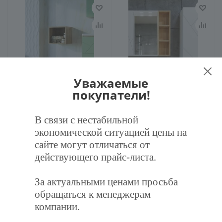
Ниша для пенала Бриклаер
Шкаф навесной открытый
Уважаемые
КРИСТАЛЛ 35 см, дуб гранж
Бриклаер КРИСТАЛЛ 20 см,
покупатели!
песочный
дуб бунратти
В связи с нестабильной
2 946
руб.
/шт
3 107
руб.
/шт
экономической ситуацией цены на
3 101
руб.
3 271
руб.
сайте могут отличаться от
действующего прайс-листа.
В корзину
В корзину
За актуальными ценами просьба
обращаться к менеджерам
компании.