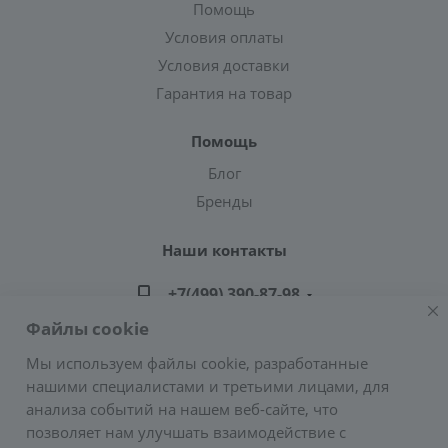
Помощь
Условия оплаты
Условия доставки
Гарантия на товар
Помощь
Блог
Бренды
Наши контакты
+7(499) 390-87-98
Файлы cookie
zakaz@greencond.ru
Мы используем файлы cookie, разработанные
нашими специалистами и третьими лицами, для
Адрес: г. Москва, ул. Подольских Курсантов,
анализа событий на нашем веб-сайте, что
д.3, стр.2 (метро Пражская)
позволяет нам улучшать взаимодействие с
E-mail:
zakaz@greencond.ru