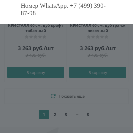
Номер WhatsApp: +7 (499) 390-
87-98
Ниша для тумбы Бриклаер
Ниша для тумбы Бриклаер
КРИСТАЛЛ 60 см, дуб крафт
КРИСТАЛЛ 60 см, дуб гранж
табачный
песочный
3 263
руб.
/шт
3 263
руб.
/шт
3 435
руб.
3 435
руб.
В корзину
В корзину
Показать еще
1
2
3
8