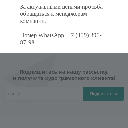
За актуальными ценами просьба
4 500
руб.
/шт
12 600
руб.
/шт
обращаться к менеджерам
компании.
Заказать
Заказать
Номер WhatsApp: +7 (499) 390-
87-98
Подпишитесь на нашу рассылку,
и получите курс грамотного клиента!