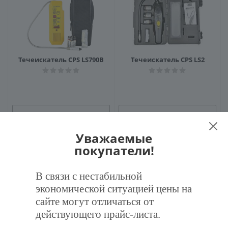
Течеискатель CPS LS790B
Течеискатель CPS LS2
Заказать
Заказать
Уважаемые
покупатели!
В связи с нестабильной
экономической ситуацией цены на
сайте могут отличаться от
Течеискатель Elitech HLD
Детектор утечки фреона
действующего прайс-листа.
100
BC-RF1