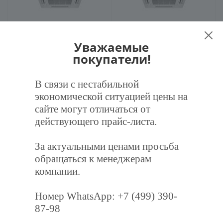
Экран Джет 850х850 мм для
Экран Джет 900х900 мм для
потолочного кондиционера
Уважаемые
потолочного кондиционера
покупатели!
2 200
руб.
/шт
2 300
руб.
/шт
В связи с нестабильной
экономической ситуацией цены на
В корзину
В корзину
сайте могут отличаться от
действующего прайс-листа.
За актуальными ценами просьба
обращаться к менеджерам
компании.
Номер WhatsApp: +7 (499) 390-
Экран Джет 950х950 мм для
Экран Джет 1000х1000 мм
потолочного кондиционера
для потолочного
87-98
кондиционера