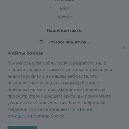
Блог
Бренды
Наши контакты
+7(499) 390-87-98
Файлы cookie
zakaz@greencond.ru
Мы используем файлы cookie, разработанные
нашими специалистами и третьими лицами, для
Адрес: г. Москва, ул. Подольских Курсантов,
анализа событий на нашем веб-сайте, что
д.3, стр.2 (метро Пражская)
позволяет нам улучшать взаимодействие с
E-mail:
zakaz@greencond.ru
пользователями и обслуживание. Продолжая
просмотр страниц нашего сайта, вы принимаете
условия его использования. Более подробные
сведения смотрите в нашей
Политике в
отношении файлов Cookie
.
2026 © Сурос