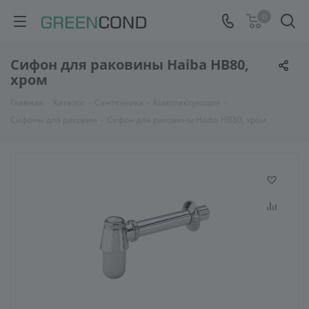
0
Сифон для раковины Haiba HB80,
хром
Главная
-
Каталог
-
Сантехника
-
Комплектующие
-
Сифоны для раковин
-
Сифон для раковины Haiba HB80, хром