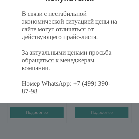
В связи с нестабильной
экономической ситуацией цены на
сайте могут отличаться от
действующего прайс-листа.
За актуальными ценами просьба
обращаться к менеджерам
Фильтр воздушный
Фильтр воздушный
компании.
карманный ФВК-287-592-
карманный ФВК-287-892-
360-3-M5
600-3-F7
Номер WhatsApp: +7 (499) 390-
87-98
994
руб.
/шт
1 245
руб.
/шт
Подробнее
Подробнее