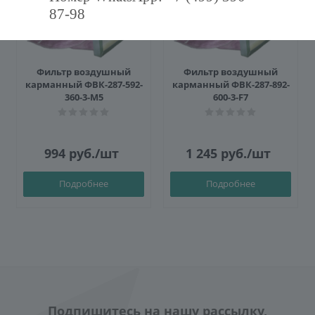
87-98
Фильтр воздушный
Фильтр воздушный
карманный ФВК-287-592-
карманный ФВК-287-892-
360-3-M5
600-3-F7
994
руб.
/шт
1 245
руб.
/шт
Подробнее
Подробнее
Подпишитесь на нашу рассылку,