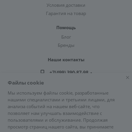
Условия доставки
Гарантия на товар
Помощь
Блог
Бренды
Наши контакты
+7(499) 390-87-98
Файлы cookie
zakaz@greencond.ru
Мы используем файлы cookie, разработанные
нашими специалистами и третьими лицами, для
Адрес: г. Москва, ул. Подольских Курсантов,
анализа событий на нашем веб-сайте, что
д.3, стр.2 (метро Пражская)
позволяет нам улучшать взаимодействие с
E-mail:
zakaz@greencond.ru
пользователями и обслуживание. Продолжая
просмотр страниц нашего сайта, вы принимаете