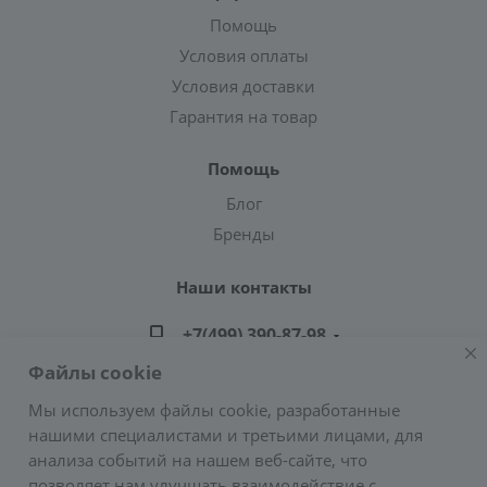
Помощь
Условия оплаты
Условия доставки
Гарантия на товар
Помощь
Блог
Бренды
Наши контакты
+7(499) 390-87-98
Файлы cookie
zakaz@greencond.ru
Мы используем файлы cookie, разработанные
нашими специалистами и третьими лицами, для
Адрес: г. Москва, ул. Подольских Курсантов,
анализа событий на нашем веб-сайте, что
д.3, стр.2 (метро Пражская)
позволяет нам улучшать взаимодействие с