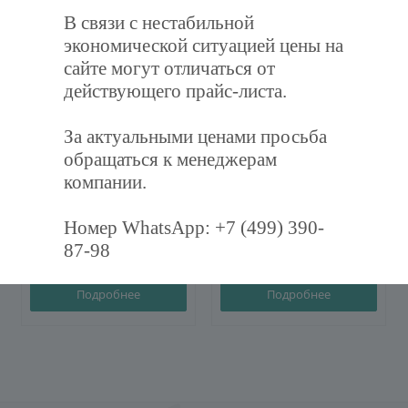
В связи с нестабильной
экономической ситуацией цены на
сайте могут отличаться от
действующего прайс-листа.
За актуальными ценами просьба
Фильтр воздушный
Фильтр воздушный
обращаться к менеджерам
карманный ФВК-287-592-
карманный ФВК-287-892-
компании.
360-3-M5
600-3-F7
Номер WhatsApp: +7 (499) 390-
87-98
994
руб.
/шт
1 245
руб.
/шт
Подробнее
Подробнее