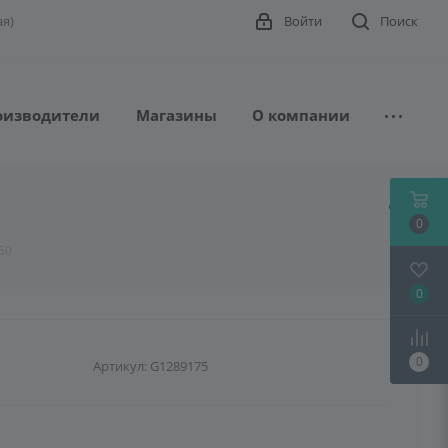
ая)
Войти
Поиск
оизводители
Магазины
О компании
0
50
0
0
Артикул:
G1289175