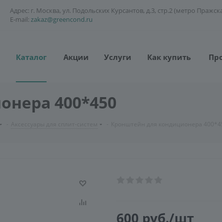
Адрес: г. Москва, ул. Подольских Курсантов, д.3, стр.2 (метро Пражск
E-mail:
zakaz@greencond.ru
Каталог
Акции
Услуги
Как купить
Пр
онера 400*450
-
Аксессуары для сплит-систем
-
Кронштейн для кондиционера 400*4
600
руб.
/шт