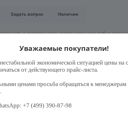
Задать вопрос
Наличие
адежность и долговечность использования в любых погодн
а и покрашен порошковой краской на полиэфирной основе.
Уважаемые покупатели!
адежность и долговечность использования в любых погодн
 нестабильной экономической ситуацией цены на 
ичаться от действующего прайс-листа.
льными ценами просьба обращаться к менеджерам
.
atsApp: +7 (499) 390-87-98
ХИТ
СОВЕТУЕМ