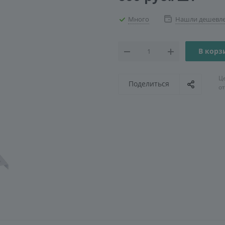
Много
Нашли дешевл
В корз
Ц
Поделиться
о