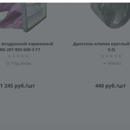
 воздушный карманный
Дроссель-клапан круглый Ф10
ВК-287-892-600-3-F7
0,5)
Под заказ
Много
1 245
руб.
/шт
440
руб.
/шт