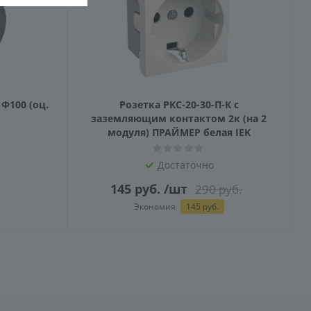
0 (оц.
Розетка РКС-20-30-П-К с
заземляющим контактом 2к (на 2
модуля) ПРАЙМЕР белая IEK
Достаточно
145
руб.
/шт
290
руб.
Экономия
145
руб.