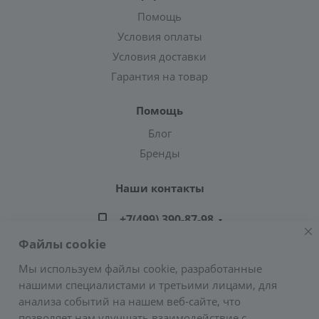
Помощь
Условия оплаты
Условия доставки
Гарантия на товар
Помощь
Блог
Бренды
Наши контакты
+7(499) 390-87-98
Файлы cookie
zakaz@greencond.ru
Мы используем файлы cookie, разработанные
нашими специалистами и третьими лицами, для
Адрес: г. Москва, ул. Подольских Курсантов,
анализа событий на нашем веб-сайте, что
д.3, стр.2 (метро Пражская)
позволяет нам улучшать взаимодействие с