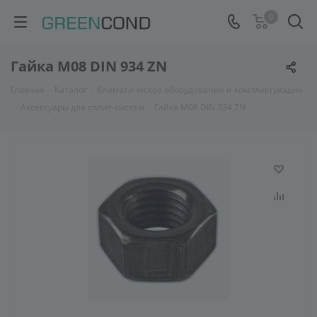
0
Гайка М08 DIN 934 ZN
Главная
-
Каталог
-
Климатическое оборудование и комплектующие
-
Аксессуары для сплит-систем
-
Гайка М08 DIN 934 ZN