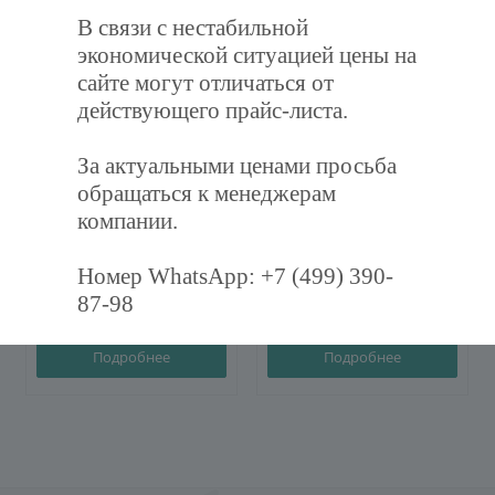
В связи с нестабильной
ХИТ
экономической ситуацией цены на
сайте могут отличаться от
действующего прайс-листа.
За актуальными ценами просьба
Фильтр воздушный
Дроссель-клапан
обращаться к менеджерам
карманный ФВК-287-892-
круглый Ф100 (оц. 0,5)
компании.
600-3-F7
Номер WhatsApp: +7 (499) 390-
87-98
1 245
руб.
/шт
440
руб.
/шт
Подробнее
Подробнее