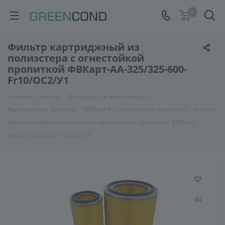
0
Фильтр картриджный из
полиэстера с огнестойкой
пропиткой ФВКарт-АА-325/325-600-
Fr10/ОС2/У1
Главная
-
Каталог
-
Фильтры для вентиляции
-
Картриджные фильтры
-
ФВКарт-PF (огнестойкая пропитка)
-
Фильтр
картриджный из полиэстера с огнестойкой пропиткой ФВКарт-
АА-325/325-600-Fr10/ОС2/У1