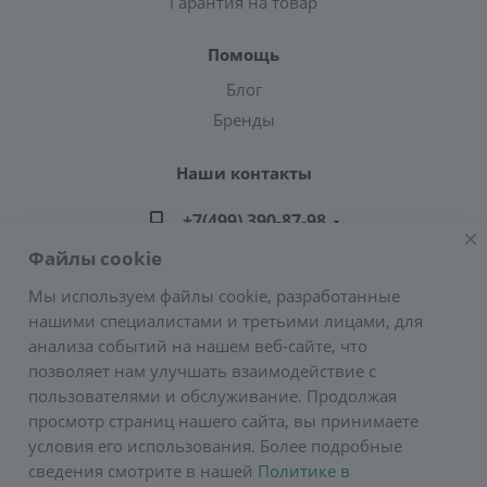
Гарантия на товар
Помощь
Блог
Бренды
Наши контакты
+7(499) 390-87-98
Файлы cookie
zakaz@greencond.ru
Мы используем файлы cookie, разработанные
нашими специалистами и третьими лицами, для
Адрес: г. Москва, ул. Подольских Курсантов,
анализа событий на нашем веб-сайте, что
д.3, стр.2 (метро Пражская)
позволяет нам улучшать взаимодействие с
E-mail:
zakaz@greencond.ru
пользователями и обслуживание. Продолжая
просмотр страниц нашего сайта, вы принимаете
условия его использования. Более подробные
сведения смотрите в нашей
Политике в