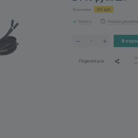
Экономия
301
руб.
Много
Нашли дешевл
В корз
Ц
Поделиться
о