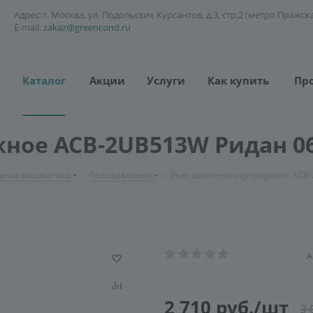
Адрес: г. Москва, ул. Подольских Курсантов, д.3, стр.2 (метро Пражск
E-mail:
zakaz@greencond.ru
Каталог
Акции
Услуги
Как купить
Пр
ное ACB-2UB513W Ридан 0
ьная автоматика
-
Реле давления
-
Реле давления картриджное ACB
А
2 710
руб.
/шт
3 