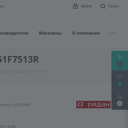
ая)
Войти
Поиск
оизводители
Магазины
О компании
61F7513R
0
-2UB513W Ридан 061F7513R
0
0
ртикул:
G1292684
011
руб.