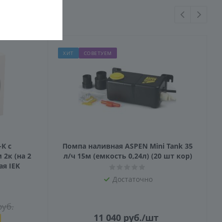
ХИТ
СОВЕТУЕМ
-К с
Помпа наливная ASPEN Mini Tank 35
2к (на 2
л/ч 15м (емкость 0,24л) (20 шт кор)
я IEK
Достаточно
уб.
11 040
руб.
/шт