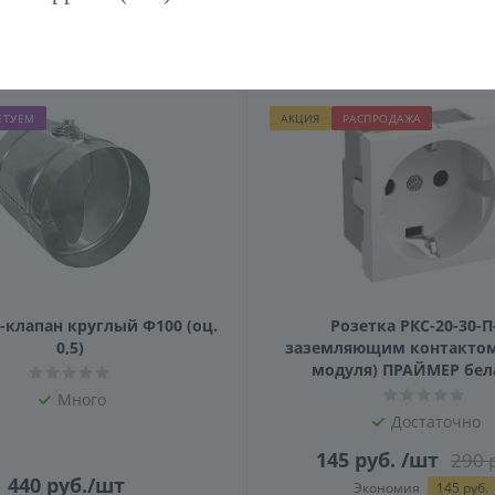
ЕТУЕМ
АКЦИЯ
РАСПРОДАЖА
клапан круглый Ф100 (оц.
Розетка РКС-20-30-П
0,5)
заземляющим контактом 
модуля) ПРАЙМЕР бела
Много
Достаточно
145
руб.
/шт
290
р
440
руб.
/шт
Экономия
145
руб.