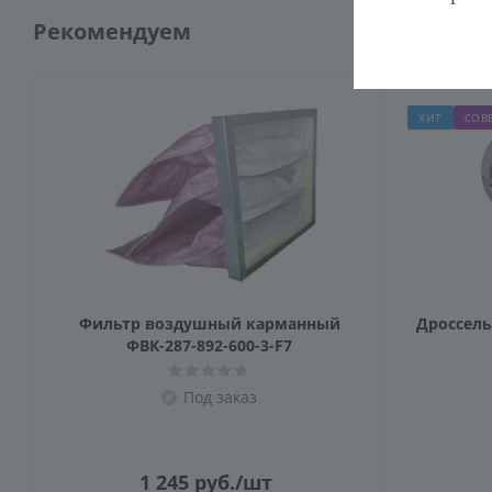
Рекомендуем
ХИТ
СОВ
Фильтр воздушный карманный
Дроссель-
ФВК-287-892-600-3-F7
Под заказ
1 245
руб.
/шт