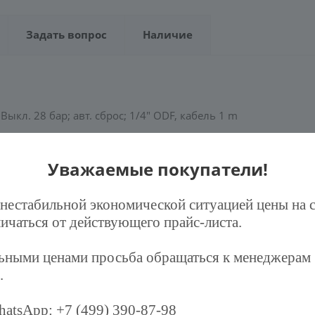
Задать вопрос
Наличие
кл. 28 бар; авт. сброс; 1/4" ODF, кабель 1 m
е по размеру картриджные реле давления мембранного тип
Уважаемые покупатели!
пловых насосах.Реле давления типа ACB могут испол;Реле 
, предназначенные для использования в холодильных уста
 нестабильной экономической ситуацией цены на 
ичаться от действующего прайс-листа.
апросу в электронной форме);В комплект поставки входит:- р
льными ценами просьба обращаться к менеджерам
.
atsApp: +7 (499) 390-87-98