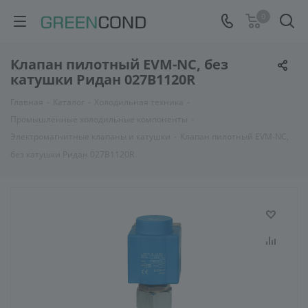
0
Клапан пилотный EVM-NC, без
катушки Ридан 027B1120R
Главная
-
Каталог
-
Холодильная техника
-
Промышленные холодильные компоненты
-
Электромагнитные клапаны и катушки
-
Клапан пилотный EVM-NC,
без катушки Ридан 027B1120R