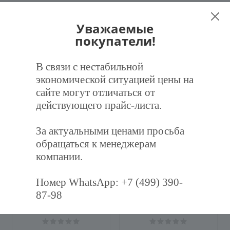
Наличие
Уважаемые
покупатели!
В связи с нестабильной
Рекомендуем
экономической ситуацией цены на
сайте могут отличаться от
действующего прайс-листа.
За актуальными ценами просьба
обращаться к менеджерам
компании.
Номер WhatsApp: +7 (499) 390-
Фильтр воздушный
Фильтр воздушный
87-98
карманный ФВК-287-592-
карманный ФВК-287-892-
360-3-M5
600-3-F7