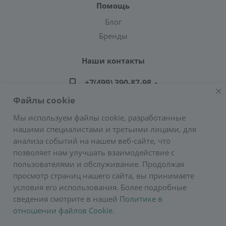
Помощь
Блог
Бренды
Наши контакты
+7(499) 390-87-98
Файлы cookie
zakaz@greencond.ru
Мы используем файлы cookie, разработанные
нашими специалистами и третьими лицами, для
Адрес: г. Москва, ул. Подольских Курсантов,
анализа событий на нашем веб-сайте, что
д.3, стр.2 (метро Пражская)
позволяет нам улучшать взаимодействие с
E-mail:
zakaz@greencond.ru
пользователями и обслуживание. Продолжая
просмотр страниц нашего сайта, вы принимаете
условия его использования. Более подробные
сведения смотрите в нашей
Политике в
отношении файлов Cookie
.
2026 © Сурос