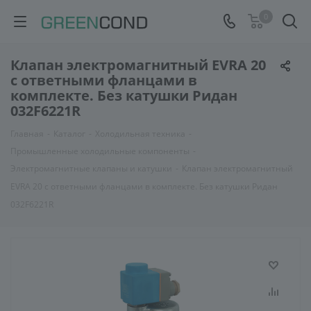
0
Клапан электромагнитный EVRA 20
с ответными фланцами в
комплекте. Без катушки Ридан
032F6221R
Главная
-
Каталог
-
Холодильная техника
-
Промышленные холодильные компоненты
-
Электромагнитные клапаны и катушки
-
Клапан электромагнитный
EVRA 20 с ответными фланцами в комплекте. Без катушки Ридан
032F6221R