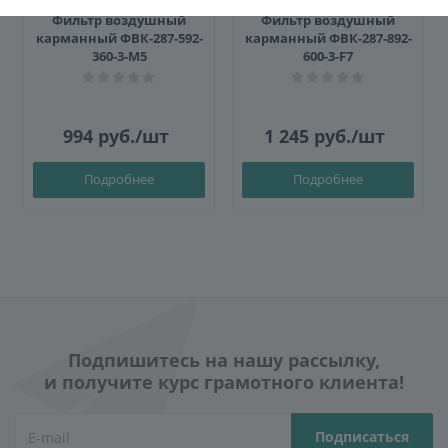
Фильтр воздушный
Фильтр воздушный
карманный ФВК-287-592-
карманный ФВК-287-892-
360-3-M5
600-3-F7
994
руб.
/шт
1 245
руб.
/шт
Подробнее
Подробнее
Подпишитесь на нашу рассылку,
и получите курс грамотного клиента!