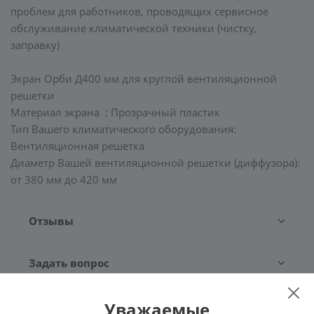
проблем для работников, проводящих сервисное
обслуживание климатической техники (чистку,
заправку)
Экран Орби Д400 мм для круглой вентиляционной
решетки
Материал экрана : Прозрачный пластик
Тип Вашего климатического оборудования:
Вентиляционная решетка
Диаметр Вашей вентиляционной решетки (диффузора):
от 380 мм до 420 мм
Отзывы
Задать вопрос
Наличие
Уважаемые