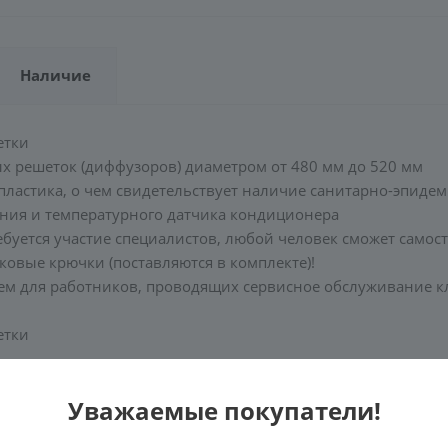
Наличие
етки
 решеток (диффузоров) диаметром от 480 мм до 520 мм
 пластика, о чем свидетельствует наличие санитарно-эпид
ения и температурного датчика кондиционера
буется участие специалистов, любой человек сможет самост
ковые крючки (поставляются в комплекте)!
блем для работников, проводящих сервисное обслуживание кл
етки
нная решетка
Уважаемые покупатели!
от 480 мм до 520 мм