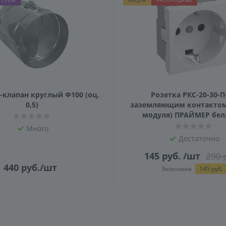
ЕТУЕМ
АКЦИЯ
РАСПРОДАЖА
клапан круглый Ф100 (оц.
Розетка РКС-20-30-П
0,5)
заземляющим контактом 
модуля) ПРАЙМЕР бела
Много
Достаточно
145
руб.
/шт
290
р
440
руб.
/шт
Экономия
145
руб.