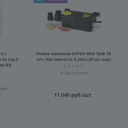
ХИТ
СОВЕТУЕМ
-К с
Помпа наливная ASPEN Mini Tank 35
2к (на 2
л/ч 15м (емкость 0,24л) (20 шт кор)
я IEK
Достаточно
уб.
11 040
руб.
/шт