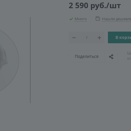
2 590
руб.
/шт
Много
Нашли дешевл
В корз
Ц
Поделиться
о