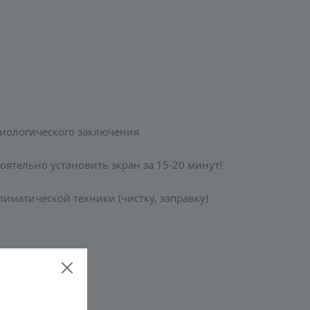
емиологического заключения
оятельно установить экран за 15-20 минут!
иматической техники (чистку, заправку)