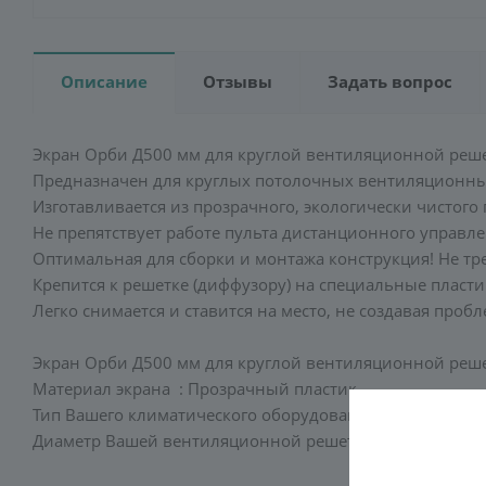
Описание
Отзывы
Задать вопрос
Экран Орби Д500 мм для круглой вентиляционной реш
Предназначен для круглых потолочных вентиляционных
Изготавливается из прозрачного, экологически чистого
Не препятствует работе пульта дистанционного управл
Оптимальная для сборки и монтажа конструкция! Не тре
Крепится к решетке (диффузору) на специальные пласти
Легко снимается и ставится на место, не создавая про
Экран Орби Д500 мм для круглой вентиляционной реш
Материал экрана : Прозрачный пластик
Тип Вашего климатического оборудования: Вентиляцио
Диаметр Вашей вентиляционной решетки (диффузора): 