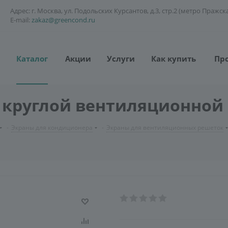
Адрес: г. Москва, ул. Подольских Курсантов, д.3, стр.2 (метро Пражск
E-mail:
zakaz@greencond.ru
Каталог
Акции
Услуги
Как купить
Пр
я круглой вентиляционной
-
Экраны для кондиционера
-
Экраны для вентиляционных решеток