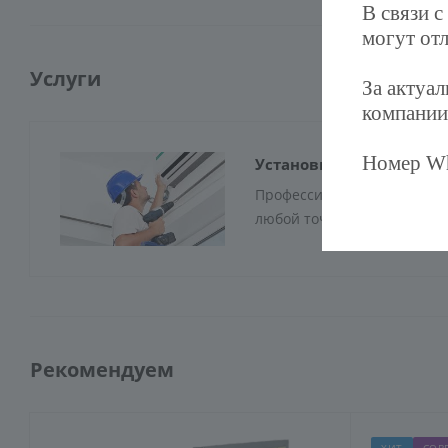
В связи с
могут отл
Услуги
За актуа
компании
Номер Wh
Установка экранов для
Профессиональный монтаж 
любой точке Москвы!!!
Рекомендуем