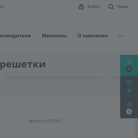
ая)
Войти
Поиск
оизводители
Магазины
О компании
 решетки
0
-
Экраны Орби для круглых вентиляционных решеток
-
Экран
0
0
Артикул:
G227981