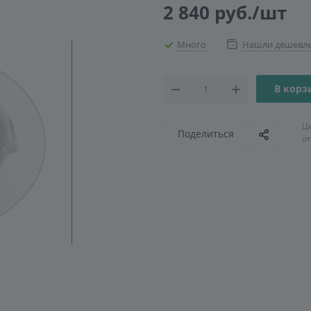
2 840
руб.
/шт
Много
Нашли дешевл
В корз
Ц
Поделиться
о