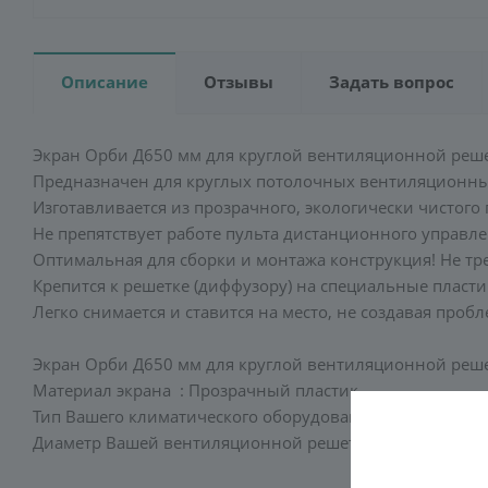
Описание
Отзывы
Задать вопрос
Экран Орби Д650 мм для круглой вентиляционной реш
Предназначен для круглых потолочных вентиляционных
Изготавливается из прозрачного, экологически чистого
Не препятствует работе пульта дистанционного управл
Оптимальная для сборки и монтажа конструкция! Не тре
Крепится к решетке (диффузору) на специальные пласти
Легко снимается и ставится на место, не создавая про
Экран Орби Д650 мм для круглой вентиляционной реш
Материал экрана : Прозрачный пластик
Тип Вашего климатического оборудования: Вентиляцио
Диаметр Вашей вентиляционной решетки (диффузора): 