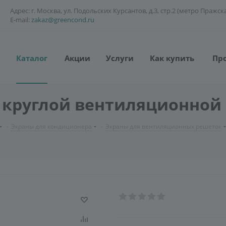
Адрес: г. Москва, ул. Подольских Курсантов, д.3, стр.2 (метро Пражск
E-mail:
zakaz@greencond.ru
Каталог
Акции
Услуги
Как купить
Пр
я круглой вентиляционной
-
Экраны для кондиционера
-
Экраны для вентиляционных решеток