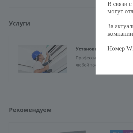
В связи с
могут отл
Услуги
За актуа
компании
Номер Wh
Установка экранов для
Профессиональный монтаж 
любой точке Москвы!!!
Рекомендуем