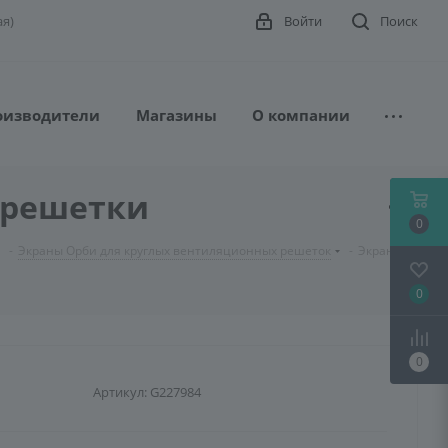
ая)
Войти
Поиск
оизводители
Магазины
О компании
 решетки
0
-
Экраны Орби для круглых вентиляционных решеток
-
Экран
0
0
Артикул:
G227984