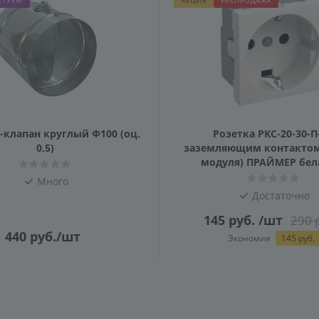
ЕТУЕМ
АКЦИЯ
РАСПРОДАЖА
клапан круглый Ф100 (оц.
Розетка РКС-20-30-П
0,5)
заземляющим контактом 
модуля) ПРАЙМЕР бела
Много
Достаточно
145
руб.
/шт
290
р
440
руб.
/шт
Экономия
145
руб.