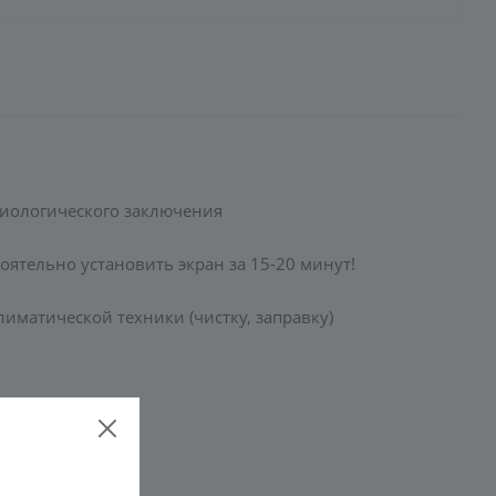
емиологического заключения
оятельно установить экран за 15-20 минут!
иматической техники (чистку, заправку)