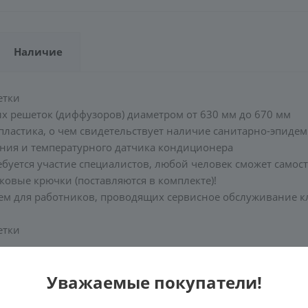
Наличие
етки
 решеток (диффузоров) диаметром от 630 мм до 670 мм
 пластика, о чем свидетельствует наличие санитарно-эпид
ения и температурного датчика кондиционера
буется участие специалистов, любой человек сможет самост
ковые крючки (поставляются в комплекте)!
блем для работников, проводящих сервисное обслуживание кл
етки
нная решетка
Уважаемые покупатели!
от 630 мм до 670 мм