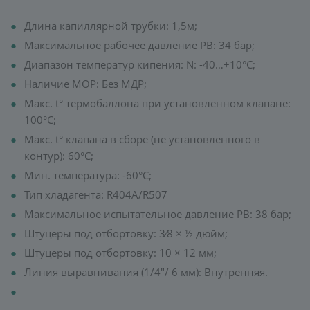
Длина капиллярной трубки: 1,5м;
Максимальное рабочее давление PB: 34 бар;
Диапазон температур кипения: N: -40…+10°C;
Наличие MOP: Без MДР;
Макс. t° термобаллона при установленном клапане:
100°C;
Макс. t° клапана в сборе (не установленного в
контур): 60°C;
Мин. температура: -60°C;
Тип хладагента: R404A/R507
Максимальное испытательное давление PB: 38 бар;
Штуцеры под отбортовку: 3⁄8 × ½ дюйм;
Штуцеры под отбортовку: 10 × 12 мм;
Линия выравнивания (1/4"/ 6 мм): Внутренняя.