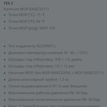
TEX 2
Наличие MOP (068Z3211)
Точка MOP [°C]: 15 °C
Точка MOP [°F]: 60 °F
Точка MOP [psig]: MOP 100
Тип хладагента: R22/R407с;
Диапазон температур кипения: N: -40…+10°C;
Штуцеры под отбортовку: 3/8 × 1/2 дюйм;
Штуцеры под отбортовку: 10 × 12 мм;
Наличие MOP: Без МОР (068Z3209), с МОР (068Z3211)
Длина капиллярной трубки: 1,5 м;
Линия выравнивания (1/4"/ 6 мм): Внешняя;
Максимальное рабочее давление PB: 34 бар;
Максимальное испытательное давление PB: 38 бар;
Макс. t° термобаллона при установленном клапане: