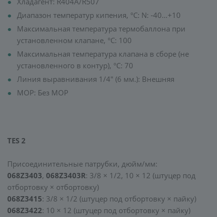
Хладагент: R404A/R507
Диапазон температур кипения, °C: N: -40…+10
Максимальная температура термобаллона при
установленном клапане, °C: 100
Максимальная температура клапана в сборе (не
установленного в контур), °C: 70
Линия выравнивания 1/4" (6 мм.): Внешняя
MOP: Без MOP
TES 2
Присоединительные патрубки, дюйм/мм:
068Z3403
,
068Z3403R
: 3/8 × 1/2, 10 × 12 (штуцер под
отбортовку × отбортовку)
068Z3415
: 3/8 × 1/2 (штуцер под отбортовку × пайку)
068Z3422
: 10 × 12 (штуцер под отбортовку × пайку)