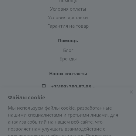
Помощь
Условия оплаты
Условия доставки
Гарантия на товар
Помощь
Блог
Бренды
Наши контакты
+7(499) 390-87-98
Файлы cookie
zakaz@greencond.ru
Мы используем файлы cookie, разработанные
нашими специалистами и третьими лицами, для
Адрес: г. Москва, ул. Подольских Курсантов,
анализа событий на нашем веб-сайте, что
д.3, стр.2 (метро Пражская)
позволяет нам улучшать взаимодействие с
E-mail:
zakaz@greencond.ru
пользователями и обслуживание. Продолжая