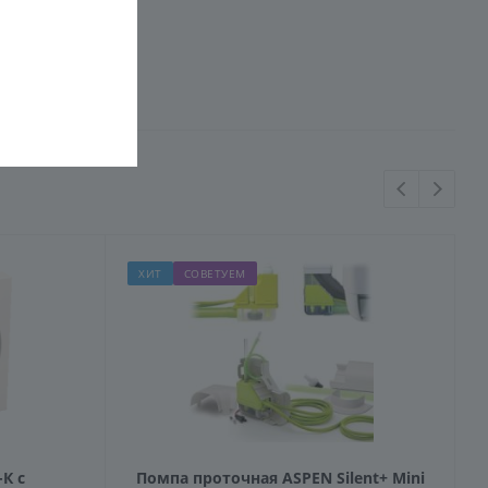
ХИТ
СОВЕТУЕМ
-К с
Помпа проточная ASPEN Silent+ Mini