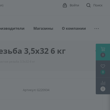
ая)
Войти
Поиск
оизводители
Магазины
О компании
зьба 3,5х32 6 кг
0
астая резьба 3,5х32 6 кг
0
0
Артикул:
G220934