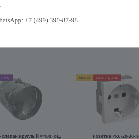
.
atsApp: +7 (499) 390-87-98
ЕТУЕМ
АКЦИЯ
РАСПРОДАЖА
клапан круглый Ф100 (оц.
Розетка РКС-20-30-П