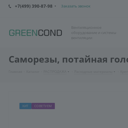
+7(499) 390-87-98
Заказать звонок
Вентиляционное
оборудование и системы
вентиляции
Саморезы, потайная голов
Главная
-
Каталог
-
РАСПРОДАЖА
-
Расходные материалы
-
Кре
ХИТ
СОВЕТУЕМ