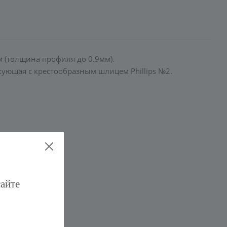
 (толщина профиля до 0.9мм).
кующая с крестообразным шлицем Phillips №2.
сайте