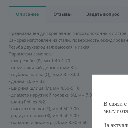
Описание
Отзывы
Задать вопрос
Предназначен для крепления гипсоволоконных листов 
Саморез изготовлен из стали, поверхность оксидирова
Резьба двухзаходная: высокая, низкая.
Параметры самореза:
- шаг резьбы (Р), мм 1.40-1.70
- номинальный диаметр, мм 3.5
- глубина шлица (Q), мм 2.35-3.00
- длина (L), мм 32
- ширина шлица (М), мм 4.50-5.10
- диаметр наружной головки (А), мм 7.90-8.60
- шлиц Philips №2
В связи с
- высота головки (F), мм 4.50-7.00
могут отл
- радиус головки (R), мм 4.50-5.00
- наружный диаметр (D), мм 3.30-3.60
За актуа