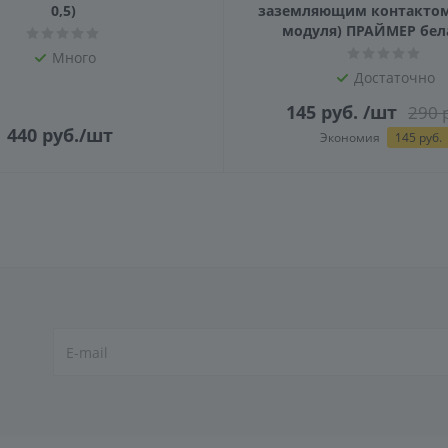
0,5)
заземляющим контактом 
модуля) ПРАЙМЕР бела
Много
Достаточно
145
руб.
/шт
290
р
440
руб.
/шт
Экономия
145
руб.