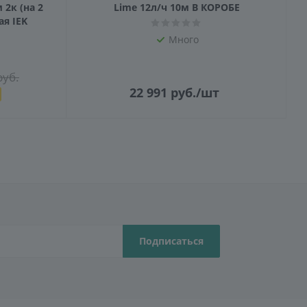
2к (на 2
Lime 12л/ч 10м В КОРОБЕ
я IEK
Много
уб.
22 991
руб.
/шт