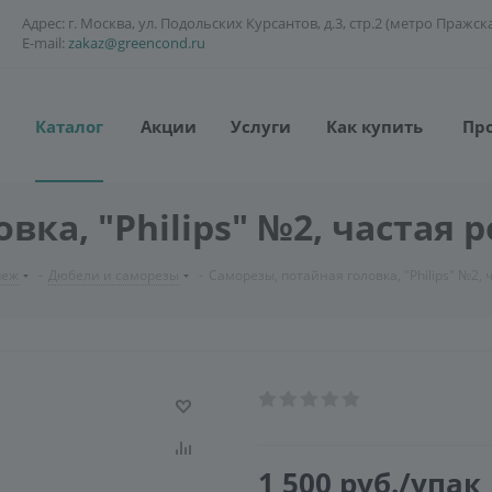
Адрес: г. Москва, ул. Подольских Курсантов, д.3, стр.2 (метро Пражск
E-mail:
zakaz@greencond.ru
Каталог
Акции
Услуги
Как купить
Пр
ка, "Philips" №2, частая ре
пеж
-
Дюбели и саморезы
-
Саморезы, потайная головка, "Philips" №2, ч
1 500
руб.
/упак