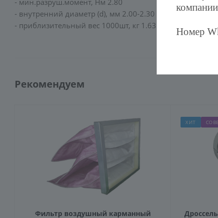
- мин.разруш.момент, Нм 2.80
компании
- внутренний диаметр (d), мм 2.00-2.30
- приблизительный вес 1000шт, кг 1.63
Номер Wh
Рекомендуем
ХИТ
СОВ
Фильтр воздушный карманный
Дроссель-