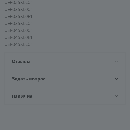
UER025XLC01
UER035XL001
UER035XL0E1
UER035XLC01
UER045XL001
UER045XL0E1
UER045XLC01
Отзывы
Задать вопрос
Наличие