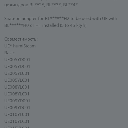
цилиндров BL**2*, BL**3*, BL**4*
Snap-on adapter for BL******H2 to be used with UE with
BL******H0 or H1 installed (5 to 45 kg/h)
Совместимость:
UE* humiSteam
Basic
UE005YD001
UE005YDC01
UE005YL001
UE005YLC01
UE008YL001
UE008YLC01
UE009YD001
UE009YDC01
UE010YL001
UE010YLC01