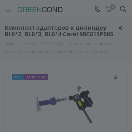
0
Комплект адаптеров к цилиндру
BL0*2, BL0*3, BL0*4 Carel 98C615P005
Главная
-
Каталог
-
РАСПРОДАЖА
-
Вентиляция
-
Комплект
адаптеров к цилиндру BL0*2, BL0*3, BL0*4 Carel 98C615P005
ХИТ
СОВЕТУЕМ