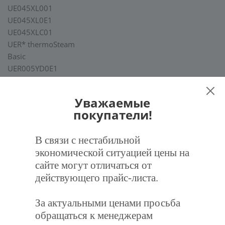
UE045XL001
UE045XL0E1
UE045XLC01
UER* thermoSteam
Basic
UER005YD0E1
UER005YL0E1
UER008YL0E1
Уважаемые
UER009YD0E1
покупатели!
UER010YL0E1
UER015YL0E1
В связи с нестабильной
UER018YL0E1
экономической ситуацией цены на
UER025YL0E1
сайте могут отличаться от
UER035YL0E1
UER045YL0E1
действующего прайс-листа.
X-plus
UER005XD001
За актуальными ценами просьба
UER005XDC01
обращаться к менеджерам