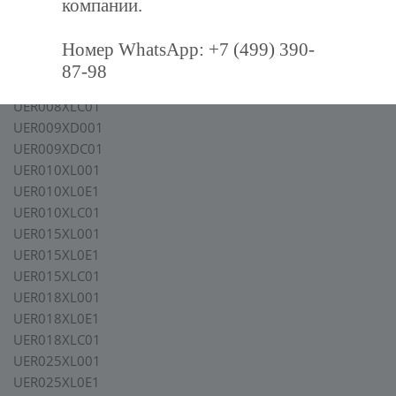
UER005XL001
компании.
UER005XL0E1
UER005XLC01
Номер WhatsApp: +7 (499) 390-
UER008XL001
87-98
UER008XL0E1
UER008XLC01
UER009XD001
UER009XDC01
UER010XL001
UER010XL0E1
UER010XLC01
UER015XL001
UER015XL0E1
UER015XLC01
UER018XL001
UER018XL0E1
UER018XLC01
UER025XL001
UER025XL0E1