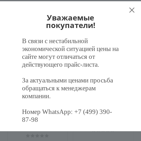
Наличие
Уважаемые
покупатели!
В связи с нестабильной
Рекомендуем
экономической ситуацией цены на
сайте могут отличаться от
действующего прайс-листа.
ХИТ
За актуальными ценами просьба
обращаться к менеджерам
компании.
Номер WhatsApp: +7 (499) 390-
Фильтр воздушный
Дроссель-клапан
87-98
карманный ФВК-287-892-
круглый Ф100 (оц. 0,5)
600-3-F7