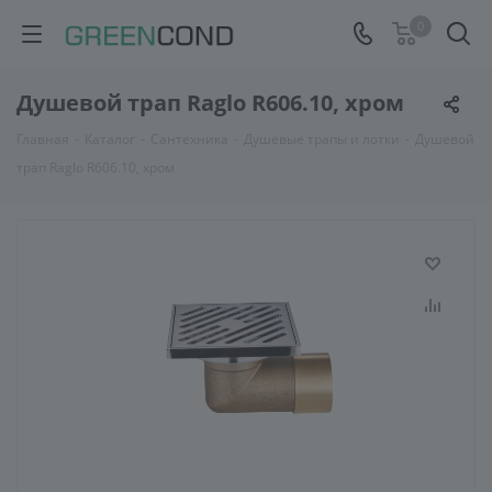
0
Душевой трап Raglo R606.10, хром
Главная
-
Каталог
-
Сантехника
-
Душевые трапы и лотки
-
Душевой
трап Raglo R606.10, хром