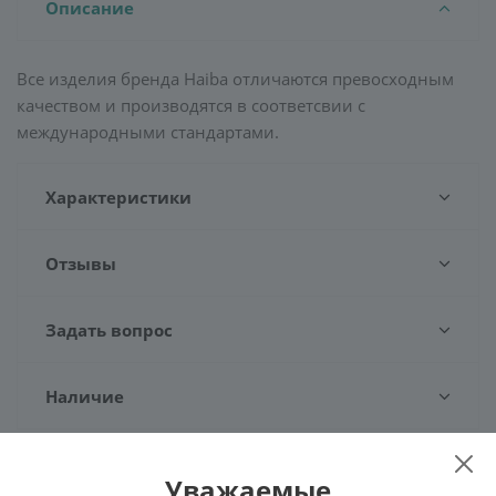
Описание
Все изделия бренда Haiba отличаются превосходным
качеством и производятся в соответсвии с
международными стандартами.
Характеристики
Отзывы
Задать вопрос
Наличие
Уважаемые