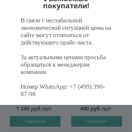
покупатели!
Рекомендуем
В связи с нестабильной
экономической ситуацией цены на
ХИТ
сайте могут отличаться от
действующего прайс-листа.
За актуальными ценами просьба
обращаться к менеджерам
компании.
Фильтр воздушный
Дроссель-клапан
карманный ФВК-287-892-
круглый Ф100 (оц. 0,5)
600-3-F7
Номер WhatsApp: +7 (499) 390-
87-98
1 245
руб.
/шт
440
руб.
/шт
Подробнее
Подробнее