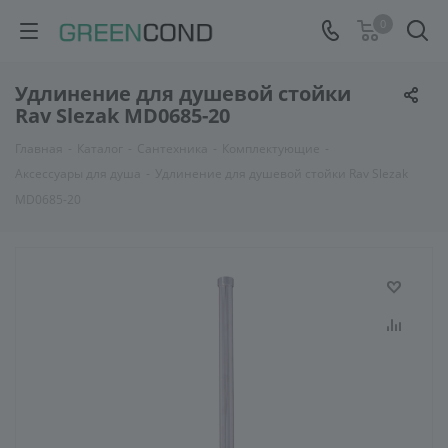
0
Удлинение для душевой стойки
Rav Slezak MD0685-20
Главная
-
Каталог
-
Сантехника
-
Комплектующие
-
Аксессуары для душа
-
Удлинение для душевой стойки Rav Slezak
MD0685-20