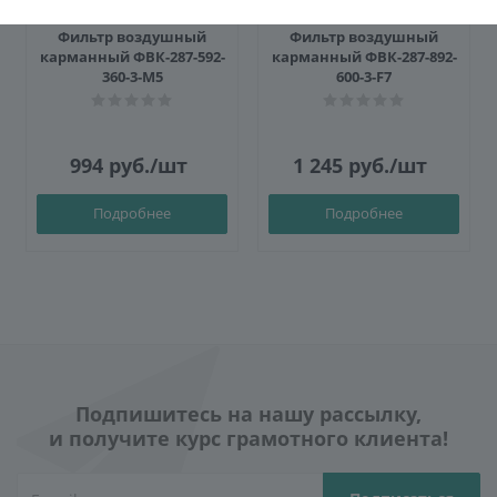
Фильтр воздушный
Фильтр воздушный
карманный ФВК-287-592-
карманный ФВК-287-892-
360-3-M5
600-3-F7
994
руб.
/шт
1 245
руб.
/шт
Подробнее
Подробнее
Подпишитесь на нашу рассылку,
и получите курс грамотного клиента!