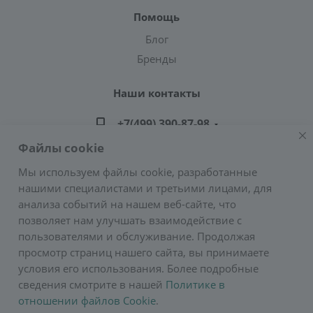
Помощь
Блог
Бренды
Наши контакты
+7(499) 390-87-98
Файлы cookie
zakaz@greencond.ru
Мы используем файлы cookie, разработанные
нашими специалистами и третьими лицами, для
Адрес: г. Москва, ул. Подольских Курсантов,
анализа событий на нашем веб-сайте, что
д.3, стр.2 (метро Пражская)
позволяет нам улучшать взаимодействие с
E-mail:
zakaz@greencond.ru
пользователями и обслуживание. Продолжая
просмотр страниц нашего сайта, вы принимаете
условия его использования. Более подробные
сведения смотрите в нашей
Политике в
отношении файлов Cookie
.