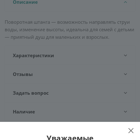
Описание
Поворотная штанга — возможность направлять струи
воды, изменение высоты, идеальна для семей с детьми
— приятный душ для маленьких и взрослых.
Характеристики
Отзывы
Задать вопрос
Наличие
Уважаемые