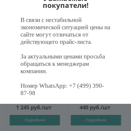
покупатели!
Рекомендуем
В связи с нестабильной
экономической ситуацией цены на
ХИТ
сайте могут отличаться от
действующего прайс-листа.
За актуальными ценами просьба
обращаться к менеджерам
компании.
Фильтр воздушный
Дроссель-клапан
карманный ФВК-287-892-
круглый Ф100 (оц. 0,5)
600-3-F7
Номер WhatsApp: +7 (499) 390-
87-98
1 245
руб.
/шт
440
руб.
/шт
Подробнее
Подробнее