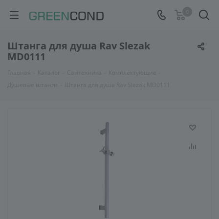
0
Штанга для душа Rav Slezak
MD0111
Главная
-
Каталог
-
Сантехника
-
Комплектующие
-
Душевые штанги
-
Штанга для душа Rav Slezak MD0111