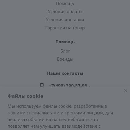
Помощь
Условия оплаты
Условия доставки
Гарантия на товар
Помощь
Блог
Бренды
Наши контакты
+7(499) 390-87-98
Файлы cookie
zakaz@greencond.ru
Мы используем файлы cookie, разработанные
нашими специалистами и третьими лицами, для
Адрес: г. Москва, ул. Подольских Курсантов,
анализа событий на нашем веб-сайте, что
д.3, стр.2 (метро Пражская)
позволяет нам улучшать взаимодействие с
E-mail:
zakaz@greencond.ru