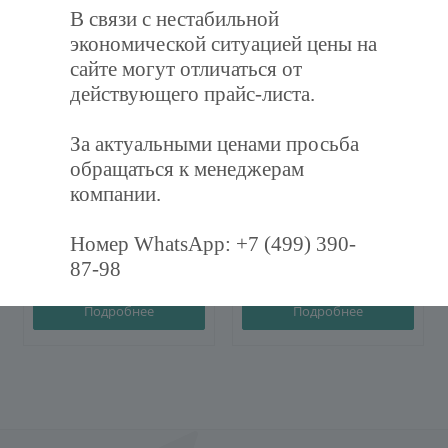
В связи с нестабильной
экономической ситуацией цены на
сайте могут отличаться от
действующего прайс-листа.
За актуальными ценами просьба
Фильтр воздушный
Фильтр воздушный
обращаться к менеджерам
карманный ФВК-287-592-
карманный ФВК-287-892-
360-3-M5
600-3-F7
компании.
Номер WhatsApp: +7 (499) 390-
994
руб.
/шт
1 245
руб.
/шт
87-98
Подробнее
Подробнее