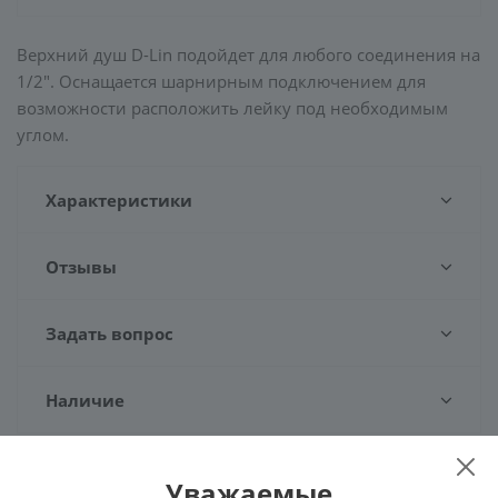
Верхний душ D-Lin подойдет для любого соединения на
1/2". Оснащается шарнирным подключением для
возможности расположить лейку под необходимым
углом.
Характеристики
Отзывы
Задать вопрос
Наличие
Уважаемые