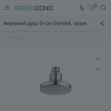
0
Верхний душ D-Lin D61054, хром
Главная
-
Каталог
-
Сантехника
-
Верхний душ
-
Верхний душ D-Lin
D61054, хром