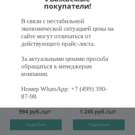
покупатели!
Рекомендуем
В связи с нестабильной
экономической ситуацией цены на
сайте могут отличаться от
действующего прайс-листа.
За актуальными ценами просьба
обращаться к менеджерам
компании.
Фильтр воздушный
Фильтр воздушный
карманный ФВК-287-592-
карманный ФВК-287-892-
360-3-M5
600-3-F7
Номер WhatsApp: +7 (499) 390-
87-98
994
руб.
/шт
1 245
руб.
/шт
Подробнее
Подробнее