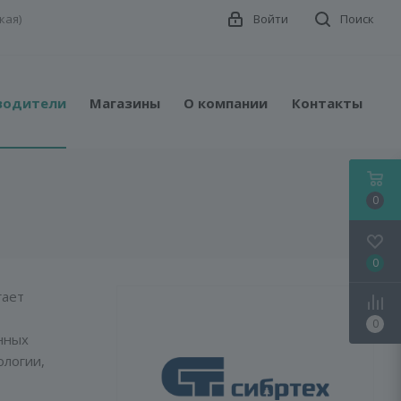
кая)
Войти
Поиск
водители
Магазины
О компании
Контакты
0
0
гает
0
нных
ологии,