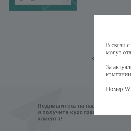
В связи с
могут отл
Список бре
За актуа
компании
Номер Wh
Подпишитесь на нашу рассылку,
и получите курс грамотного
клиента!