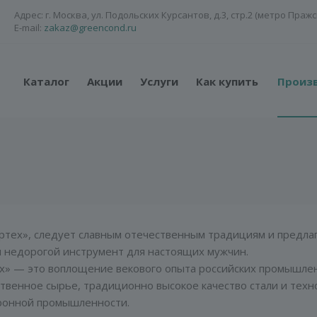
Адрес: г. Москва, ул. Подольских Курсантов, д.3, стр.2 (метро Пражс
E-mail:
zakaz@greencond.ru
Каталог
Акции
Услуги
Как купить
Произ
ртех», следует славным отечественным традициям и предла
и недорогой инструмент для настоящих мужчин.
х» — это воплощение векового опыта российских промышле
твенное сырье, традиционно высокое качество стали и техн
ронной промышленности.