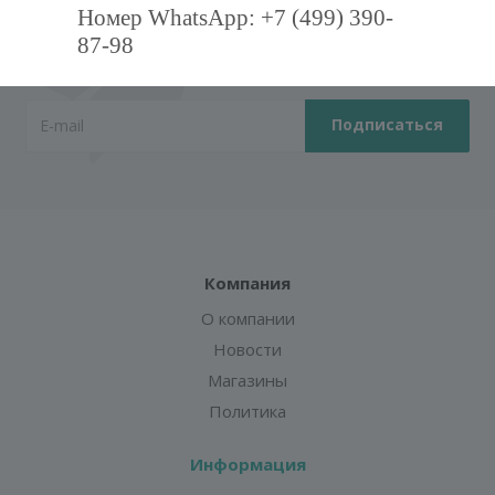
Номер WhatsApp: +7 (499) 390-
Подпишитесь на нашу рассылку,
87-98
и получите курс грамотного клиента!
Компания
О компании
Новости
Магазины
Политика
Информация