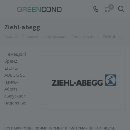
0
Ziehl-abegg
Главная
-
Справочная информация
-
Производители
-
Ziehl-abegg
Немецкий
бренд
ZIEHL-
ABEGG SE
(Циль-
Абегг)
выпускает
надёжные
вентиляторы, применяемые в системах вентиляции,