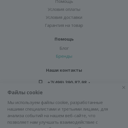
Помощь
Условия оплаты
Условия доставки
Гарантия на товар
Помощь
Блог
Бренды
Наши контакты
+7(499) 390-87-98
Файлы cookie
zakaz@greencond.ru
Мы используем файлы cookie, разработанные
нашими специалистами и третьими лицами, для
Адрес: г. Москва, ул. Подольских Курсантов,
анализа событий на нашем веб-сайте, что
д.3, стр.2 (метро Пражская)
позволяет нам улучшать взаимодействие с
E-mail:
zakaz@greencond.ru