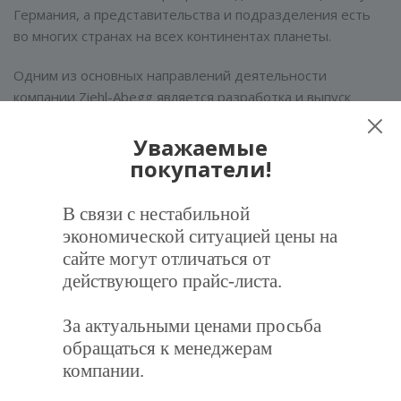
Германия, а представительства и подразделения есть
во многих странах на всех континентах планеты.
Одним из основных направлений деятельности
компании Ziehl-Abegg является разработка и выпуск
осевых и радиальных вентиляторов, а также
специальных электродвигателей с электронным
Уважаемые
управлением. Инженеры компании разработали
покупатели!
специальные профили лопаток, которые позволяют
получить максимальную производительность при
В связи с нестабильной
небольших затратах электроэнергии и небольшом
экономической ситуацией цены на
уровне шума.
сайте могут отличаться от
действующего прайс-листа.
За актуальными ценами просьба
Список брендов
обращаться к менеджерам
компании.