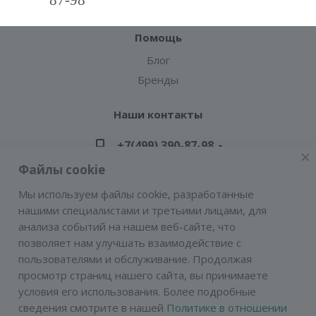
Гарантия на товар
Помощь
Блог
Бренды
Наши контакты
+7(499) 390-87-98
Файлы cookie
zakaz@greencond.ru
Мы используем файлы cookie, разработанные
нашими специалистами и третьими лицами, для
Адрес: г. Москва, ул. Подольских Курсантов,
анализа событий на нашем веб-сайте, что
д.3, стр.2 (метро Пражская)
позволяет нам улучшать взаимодействие с
E-mail:
zakaz@greencond.ru
пользователями и обслуживание. Продолжая
просмотр страниц нашего сайта, вы принимаете
условия его использования. Более подробные
сведения смотрите в нашей
Политике в отношении