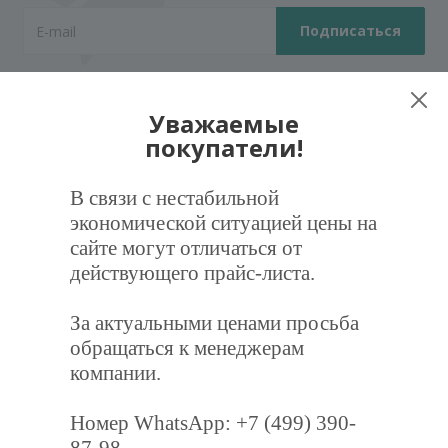
Уважаемые
покупатели!
Компания
В связи с нестабильной
О компании
экономической ситуацией цены на
Новости
сайте могут отличаться от
Магазины
действующего прайс-листа.
Политика
За актуальными ценами просьба
Информация
обращаться к менеджерам
Помощь
компании.
Условия оплаты
Номер WhatsApp: +7 (499) 390-
Условия доставки
87-98