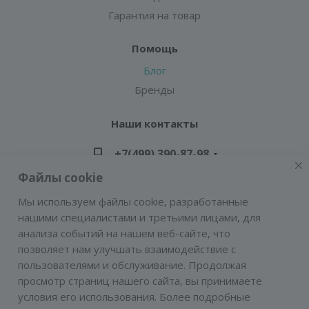
Гарантия на товар
Помощь
Блог
Бренды
Наши контакты
+7(499) 390-87-98
Файлы cookie
zakaz@greencond.ru
Мы используем файлы cookie, разработанные
нашими специалистами и третьими лицами, для
Адрес: г. Москва, ул. Подольских Курсантов,
анализа событий на нашем веб-сайте, что
д.3, стр.2 (метро Пражская)
позволяет нам улучшать взаимодействие с
E-mail:
zakaz@greencond.ru
пользователями и обслуживание. Продолжая
просмотр страниц нашего сайта, вы принимаете
условия его использования. Более подробные