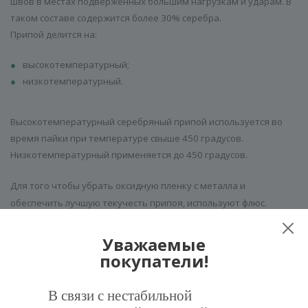
швов в местах подверженных большим нагрузкам и ударам. В
таком составе содержится более 30% серебра.
Припой делится на:
высокотемпературный;
низкотемпературный.
Высокотемпературный серебряный припой используется во
время пайки при температуре свыше 450 градусов.
Низкотемпературный применяется до 450 градусов.
Для того чтобы убрать оксидную пленку с металла и
обеспечить лучшую текучесть припоя, используют флюс.
Универсальным средством выступает твердый припой
офлюсованный. Продается в виде прутков диаметром от 1,5 до
Уважаемые
3 мм.
покупатели!
В связи с нестабильной